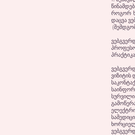
წინამდე
როგორ ხ
დაცვა ვ
(შემდგომ
ვებგვე
პროფესო
პრაქტიკ
ვებგვერ
ვიზიტის 
საკონტა
საინფორ
სურვილი
გამოწერა
ელექტრო
სამედიც
ხორციელ
ვებგვერ