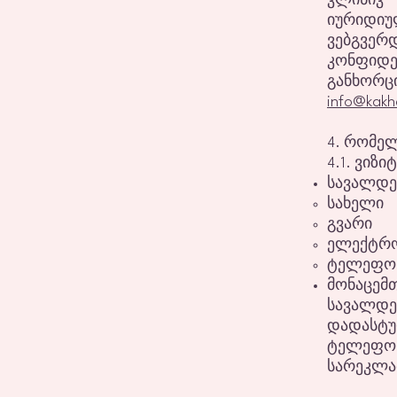
კლინიკ
იურიდიუ
ვებგვერ
კონფიდ
განხორც
info@kakh
4. რომე
4.1. ვიზ
სავალდე
სახელი
გვარი
ელექტრო
ტელეფონ
მონაცემთ
სავალდე
დადასტურ
ტელეფონ
სარეკლამ