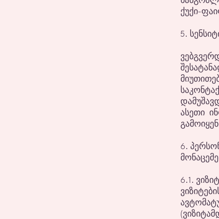
ხანგრძლ
ქუქი-ფაი
5. სენსი
ვებგვერ
შესატანა
მიუთით
საკონტ
დამუშავდ
ასეთი ი
გამოიყენ
6. პერსო
მონაცემე
6.1. ვიზი
ვიზიტები
ავტომატ
(ვიზიტამ