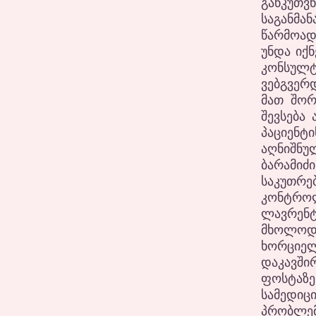
განკუ
საგანმ
წარმოად
უნდა იქ
კონსულტ
ვებგვერ
მათ შორ
შევსება
პაციენტ
აღნიშნუ
ბარამიძი
საკუთრებ
კონტრო
ლავრენტი
მხოლოდ ი
ხორციელ
დაკავში
ფოსტაზე
სამედიც
პრობლემ