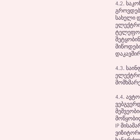
4.2. საკ
გროვდება
სახელი დ
ელექტრო
ტელეფონ
შეტყობი
მიწოდებ
დაკავში
4.3. საი
ელექტრო
მომხმარე
4.4. ავტ
ვებგვერდ
მეშვეობ
მოწყობილ
IP მისამა
ვიზიტორი