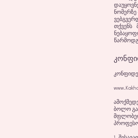
დაუყოვ
ნომერზე 
ვებგვერ
თქვენს 
ნებაყო
წარმოდგ
კონფი
კონფიდე
www.Kakh
ამოქმედე
ბოლო გან
მფლობელ
პროფეს
1. შესავ