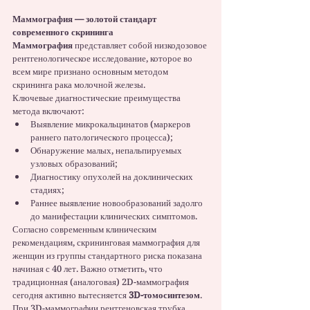
Маммография — золотой стандарт 
современного скрининга
Маммография
 представляет собой низкодозовое 
рентгенологическое исследование, которое во 
всем мире признано основным методом 
скрининга рака молочной железы.
Ключевые диагностические преимущества 
метода включают:
Выявление микрокальцинатов (маркеров 
раннего патологического процесса);
Обнаружение малых, непальпируемых 
узловых образований;
Диагностику опухолей на доклинических 
стадиях;
Раннее выявление новообразований задолго 
до манифестации клинических симптомов.
Согласно современным клиническим 
рекомендациям, скрининговая маммография для 
женщин из группы стандартного риска показана 
начиная с 40 лет. Важно отметить, что 
традиционная (аналоговая) 2D-маммография 
сегодня активно вытесняется 
3D-томосинтезом
. 
При 3D-маммографии рентгеновская трубка 