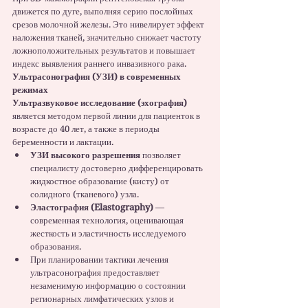
движется по дуге, выполняя серию послойных 
срезов молочной железы. Это нивелирует эффект 
наложения тканей, значительно снижает частоту 
ложноположительных результатов и повышает 
индекс выявления раннего инвазивного рака.
Ультрасонография (УЗИ) в современных 
режимах
Ультразвуковое исследование (эхография)
является методом первой линии для пациенток в 
возрасте до 40 лет, а также в периоды 
беременности и лактации.
УЗИ высокого разрешения
 позволяет 
специалисту достоверно дифференцировать 
жидкостное образование (кисту) от 
солидного (тканевого) узла.
Эластография (Elastography)
 — 
современная технология, оценивающая 
жесткость и эластичность исследуемого 
образования.
При планировании тактики лечения 
ультрасонография предоставляет 
незаменимую информацию о состоянии 
регионарных лимфатических узлов и 