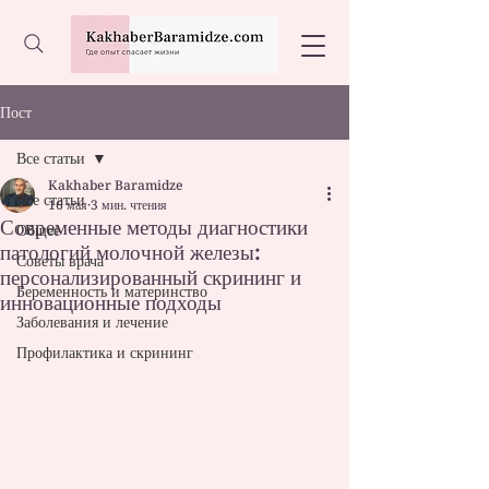
Пост
Все статьи
Kakhaber Baramidze
Все статьи
16 мая
3 мин. чтения
Современные методы диагностики
Общее
патологий молочной железы:
Советы врача
персонализированный скрининг и
Беременность и материнство
инновационные подходы
Заболевания и лечение
Профилактика и скрининг