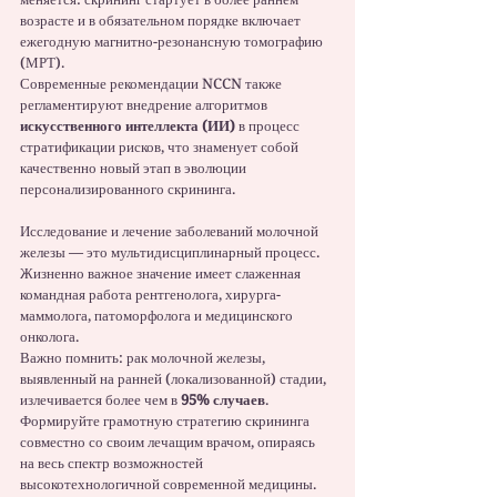
возрасте и в обязательном порядке включает 
ежегодную магнитно-резонансную томографию 
(МРТ).
Современные рекомендации NCCN также 
регламентируют внедрение алгоритмов 
искусственного интеллекта (ИИ)
 в процесс 
стратификации рисков, что знаменует собой 
качественно новый этап в эволюции 
персонализированного скрининга.
Исследование и лечение заболеваний молочной 
железы — это мультидисциплинарный процесс. 
Жизненно важное значение имеет слаженная 
командная работа рентгенолога, хирурга-
маммолога, патоморфолога и медицинского 
онколога.
Важно помнить: рак молочной железы, 
выявленный на ранней (локализованной) стадии, 
излечивается более чем в 
95% случаев
. 
Формируйте грамотную стратегию скрининга 
совместно со своим лечащим врачом, опираясь 
на весь спектр возможностей 
высокотехнологичной современной медицины.