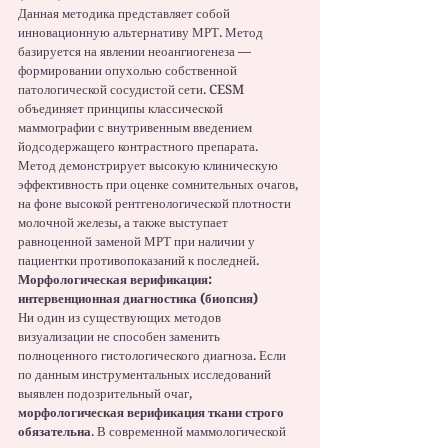
Данная методика представляет собой 
инновационную альтернативу МРТ. Метод 
базируется на явлении неоангиогенеза — 
формировании опухолью собственной 
патологической сосудистой сети. CESM 
объединяет принципы классической 
маммографии с внутривенным введением 
йодсодержащего контрастного препарата.
Метод демонстрирует высокую клиническую 
эффективность при оценке сомнительных очагов, 
на фоне высокой рентгенологической плотности 
молочной железы, а также выступает 
равноценной заменой МРТ при наличии у 
пациентки противопоказаний к последней.
Морфологическая верификация: 
интервенционная диагностика (биопсия)
Ни один из существующих методов 
визуализации не способен заменить 
полноценного гистологического диагноза. Если 
по данным инструментальных исследований 
выявлен подозрительный очаг, 
морфологическая верификация ткани строго 
обязательна
. В современной маммологической 