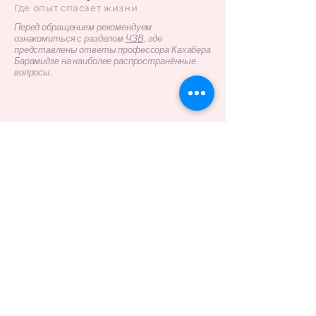
Где опыт спасает жизни
Перед обращением рекомендуем
ознакомиться с разделом
ЧЗВ
, где
представлены ответы профессора Кахабера
Барамидзе на наиболее распространённые
вопросы.
Полное имя
*
Электронная почта
*
Телефон
Причина обращения