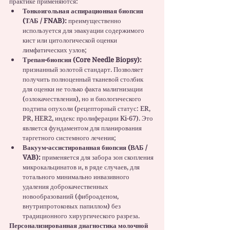
практике применяются:
Тонкоигольная аспирационная биопсия 
(ТАБ / FNAB):
 преимущественно 
используется для эвакуации содержимого 
кист или цитологической оценки 
лимфатических узлов;
Трепан-биопсия (Core Needle Biopsy):
признанный золотой стандарт. Позволяет 
получить полноценный тканевой столбик 
для оценки не только факта малигнизации 
(озлокачествления), но и биологического 
подтипа опухоли (рецепторный статус: ER, 
PR, HER2, индекс пролиферации Ki-67). Это 
является фундаментом для планирования 
таргетного системного лечения;
Вакуум-ассистированная биопсия (ВАБ / 
VAB):
 применяется для забора зон скопления 
микрокальцинатов и, в ряде случаев, для 
тотального минимально инвазивного 
удаления доброкачественных 
новообразований (фиброаденом, 
внутрипротоковых папиллом) без 
традиционного хирургического разреза.
Персонализированная диагностика молочной 