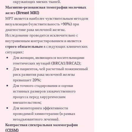
окружающих мягких тканей.
Магнитно-резонансная томография молочных 
желез (Breast MRI)
МРТ является наиболее чувствительным методом 
визуализации (чувствительность >90%) при 
диагностике рака молочной железы. 
Исследование проводится исключительно с 
внутривенным контрастированием и является 
строго обязательным
 в следующих клинических 
ситуациях:
Для женщин, являющихся носительницами 
генетических мутаций (BRCA1/BRCA2);
Для пациенток, чей расчетный пожизненный 
риск развития рака молочной железы 
превышает 20%;
Для точного стадирования и оценки 
истинных размеров злокачественного 
процесса перед хирургическим 
вмешательством;
Для мониторинга эффективности 
проводимой химиотерапии (в рамках 
неоадъювантного лечения).
Контрастная спектральная маммография 
(CESM)