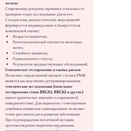
железы
Современная доктрина скрининга отказалась от 
принципа «одно исследование для всех». 
Сегодня план диагностических мероприятий 
формируется индивидуально и базируется на 
комплексной оценке:
Возраста пациентки;
Рентгенологической плотности молочных 
желез;
Семейного анамнеза;
Гормонального статуса;
Результатов предшествующих обследований.
Генетическое тестирование и оценка рисков
Поскольку определенный процент случаев РМЖ 
является наследственно детерминированным, 
генетические исследования (панельное 
тестирование генов BRCA1, BRCA2 и других)
имеют критическое значение в современной 
онкодиагностике. Для пациенток с отягощенным 
семейным анамнезом секвенирование позволяет 
точно рассчитать риск развития заболевания. 
При подтверждении патогенной мутации 
протокол ведения пациентки кардинально 
меняется: скрининг стартует в более раннем 