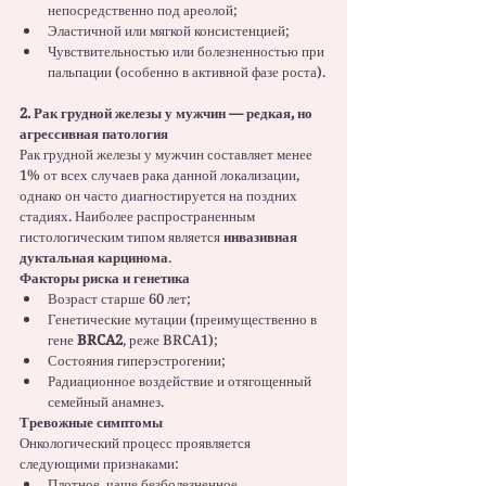
непосредственно под ареолой;
Эластичной или мягкой консистенцией;
Чувствительностью или болезненностью при 
пальпации (особенно в активной фазе роста).
2. Рак грудной железы у мужчин — редкая, но 
агрессивная патология
Рак грудной железы у мужчин составляет менее 
1% от всех случаев рака данной локализации, 
однако он часто диагностируется на поздних 
стадиях. Наиболее распространенным 
гистологическим типом является 
инвазивная 
дуктальная карцинома
.
Факторы риска и генетика
Возраст старше 60 лет;
Генетические мутации (преимущественно в 
гене 
BRCA2
, реже BRCA1);
Состояния гиперэстрогении;
Радиационное воздействие и отягощенный 
семейный анамнез.
Тревожные симптомы
Онкологический процесс проявляется 
следующими признаками:
Плотное, чаще безболезненное, 