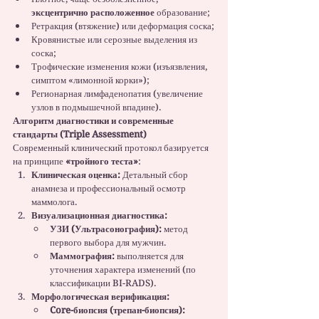
эксцентрично расположенное
 образование;
Ретракция (втяжение) или деформация соска;
Кровянистые или серозные выделения из 
соска;
Трофические изменения кожи (изъязвления, 
симптом «лимонной корки»);
Регионарная лимфаденопатия (увеличение 
узлов в подмышечной впадине).
Алгоритм диагностики и современные 
стандарты (Triple Assessment)
Современный клинический протокол базируется 
на принципе 
«тройного теста»
:
Клиническая оценка:
 Детальный сбор 
анамнеза и профессиональный осмотр 
маммолога.
Визуализационная диагностика:
УЗИ (Ультрасонография):
 метод 
первого выбора для мужчин.
Маммография:
 выполняется для 
уточнения характера изменений (по 
классификации BI-RADS).
Морфологическая верификация:
Core-биопсия (трепан-биопсия):