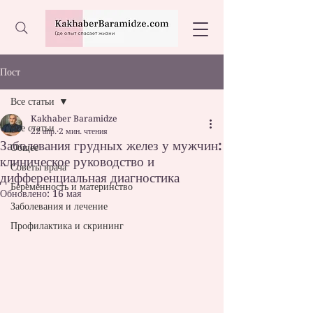
Пост
Все статьи
Kakhaber Baramidze
Все статьи
22 апр.
2 мин. чтения
Заболевания грудных желез у мужчин:
Общее
клиническое руководство и
Советы врача
дифференциальная диагностика
Беременность и материнство
Обновлено:
16 мая
Заболевания и лечение
Профилактика и скрининг