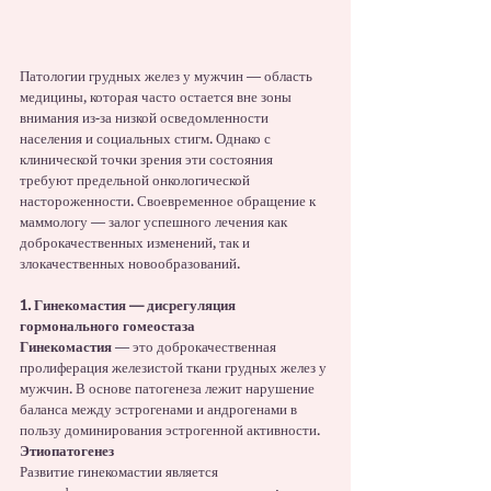
Патологии грудных желез у мужчин — область 
медицины, которая часто остается вне зоны 
внимания из-за низкой осведомленности 
населения и социальных стигм. Однако с 
клинической точки зрения эти состояния 
требуют предельной онкологической 
настороженности. Своевременное обращение к 
маммологу — залог успешного лечения как 
доброкачественных изменений, так и 
злокачественных новообразований.
1. Гинекомастия — дисрегуляция 
гормонального гомеостаза
Гинекомастия
 — это доброкачественная 
пролиферация железистой ткани грудных желез у 
мужчин. В основе патогенеза лежит нарушение 
баланса между эстрогенами и андрогенами в 
пользу доминирования эстрогенной активности.
Этиопатогенез
Развитие гинекомастии является 