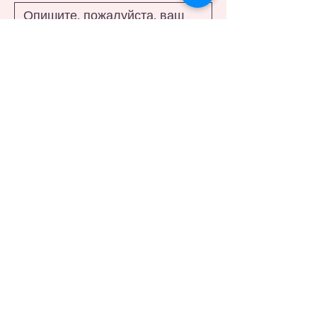
Отправляя эту форму, вы 
соглашаетесь на получение 
ответа по вашему запросу и 
принимаете нашу 
Политику 
конфиденциальности.
Я согласен(-на) получать 
периодические обновления и 
советы по здоровью. Я могу 
отписаться в любое время.
Отправить сообщение