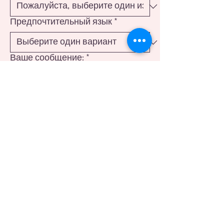
Предпочтительный язык
*
Ваше сообщение:
*
Отправляя эту форму, вы 
соглашаетесь на получение 
ответа по вашему запросу и 
принимаете нашу 
Политику 
конфиденциальности.
Я согласен(-на) получать 
периодические обновления и 
советы по здоровью. Я могу 