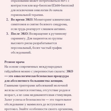
образований может потребоваться МРТ с 
контрастом или кор-биопсия (Core-биопсия) 
для исключения онкологии 
до
 начала 
гормональной терапии.
Во время ЭКО:
 Мониторинг клинических 
симптомов и снятие болевого синдрома, 
если грудь реагирует слишком активно.
После ЭКО:
 Возвращение к рутинному 
скринингу. Для пациенток из группы 
высокого риска разрабатывается 
персональный, более частый график 
обследований.
Резюме врача
На основе современных международных 
гайдлайнов можно с уверенностью сказать: 
ЭКО 
— это онкологически безопасная процедура 
для абсолютного большинства женщин.
Главными триггерами заболеваний молочной 
железы остаются генетика, отсутствие родов и 
возраст, а не сама медикаментозная стимуляция. 
Залог успеха и безопасности — это тщательное 
обследование у маммолога до вступления в 
протокол. Знайте особенности своего организма, 