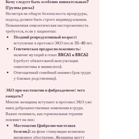
Кому следует быть особенно внимательным? 
(Группы риска)
Несмотря на общую безопасность процедуры, 
подход должен быть строго индивидуальным. 
Повышенная онкологическая настороженность 
требуется, если у пациентки:
Поздний репродуктивный возраст:
вступление в протокол ЭКО после 35–40 лет.
Генетическая предрасположенность:
наличие мутаций в генах 
BRCA1 и BRCA2
(требует обязательной консультации 
онкогенетика и маммолога).
Отягощенный семейный анамнез (рак груди 
у близких родственниц).
ЭКО при мастопатии и фиброаденоме: чего 
ожидать?
Многие женщины вступают в протокол ЭКО уже 
имея доброкачественные изменения в груди. 
Важно понимать, как гормональная терапия 
повлияет на них:
Мастопатия (фиброзно-кистозная 
болезнь):
 на фоне стимуляции возможно 
временное обострение. Женщины могут 