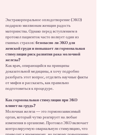
Экстракорпоральное оплодотворение (ЭКО) 
подарило миллионам женщин радость 
материнства. Однако перед вступлением в 
протокол пациенток часто волнует один из 
главных страхов: 
безопасно ли ЭКО для 
женской груди и повышает ли гормональная 
стимуляция риск развития рака молочной 
железы?
Как врач, опирающийся на принципы 
доказательной медицины, я хочу подробно 
разобрать этот вопрос, отделить научные факты 
от мифов и рассказать, как правильно 
подготовиться к процедуре.
Как гормональная стимуляция при ЭКО 
влияет на грудь?
Молочная железа — это гормонозависимый 
орган, который чутко реагирует на любые 
изменения в организме. Протокол ЭКО включает 
контролируемую овариальную стимуляцию, что 
приводит к временному, но резкому повышению 