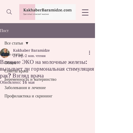
Пост
Все статьи
Kakhaber Baramidze
Все статьи
21 апр.
2 мин. чтения
Влияние ЭКО на молочные железы:
Общее
вызывает ли гормональная стимуляция
Советы врача
рак? Взгляд врача
Беременность и материнство
Обновлено:
16 мая
Заболевания и лечение
Профилактика и скрининг