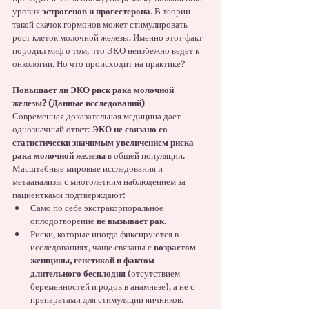
уровня 
эстрогенов и прогестерона
. В теории 
такой скачок гормонов может стимулировать 
рост клеток молочной железы. Именно этот факт 
породил миф о том, что ЭКО неизбежно ведет к 
онкологии. Но что происходит на практике?
Повышает ли ЭКО риск рака молочной 
железы? (Данные исследований)
Современная доказательная медицина дает 
однозначный ответ: 
ЭКО не связано со 
статистически значимым увеличением риска 
рака молочной железы
 в общей популяции.
Масштабные мировые исследования и 
метаанализы с многолетним наблюдением за 
пациентками подтверждают:
Само по себе экстракорпоральное 
оплодотворение 
не вызывает рак
.
Риски, которые иногда фиксируются в 
исследованиях, чаще связаны с 
возрастом 
женщины, генетикой и фактом 
длительного бесплодия
 (отсутствием 
беременностей и родов в анамнезе), а не с 
препаратами для стимуляции яичников.